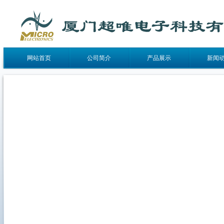
网站首页
公司简介
产品展示
新闻