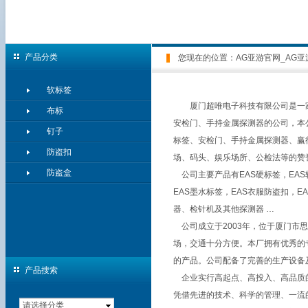
产品分类
您现在的位置：
AG亚游官网_AG亚
软标签
厦门超唯电子科技有限公司是一家
布标
安检门、手持金属探测器的公司，本
钉子
标签、安检门、手持金属探测器、赢
防盗扣
场、码头、娱乐场所、公检法等的赞
防盗盒
公司主要产品有EAS硬标签，EAS软
EAS墨水标签，EAS衣服防盗扣，
器、检针机及其他探测器 …
公司成立于2003年，位于厦门市
场，交通十分方便。本厂拥有优秀的
的产品。公司配备了完善的生产设备
产品搜索
企业实行高起点、高投入、高品质的
凭借先进的技术、科学的管理、一流
请选择分类