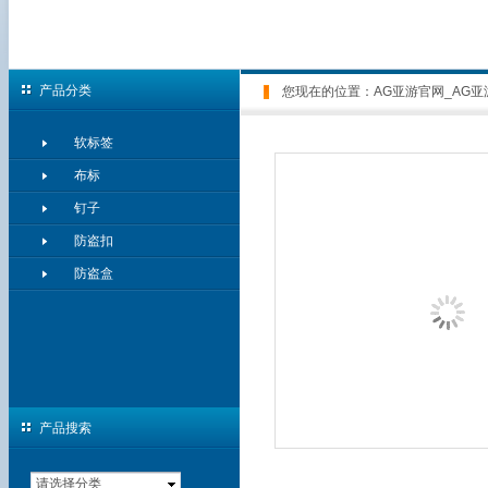
产品分类
您现在的位置：
AG亚游官网_AG亚
软标签
布标
钉子
防盗扣
防盗盒
产品搜索
请选择分类