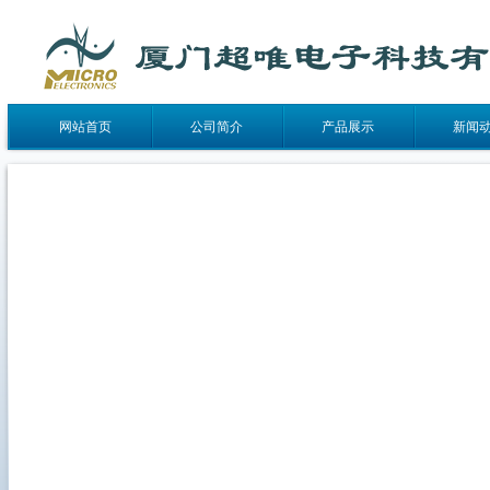
网站首页
公司简介
产品展示
新闻